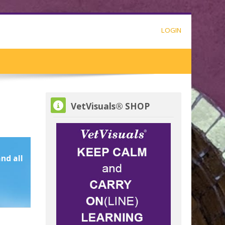
LOGIN
Skip VetVisuals® SHOP
VetVisuals® SHOP
nd all