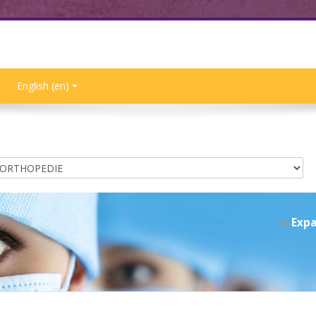
English ‎(en)‎
Expa