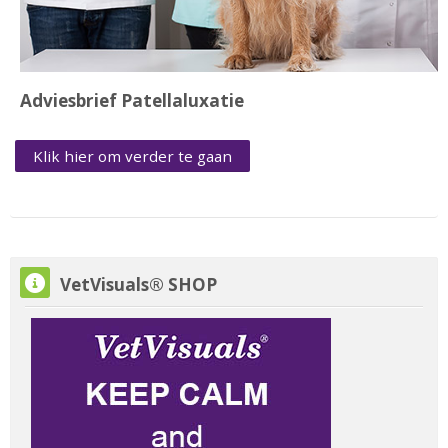
Adviesbrief Patellaluxatie
Klik hier om verder te gaan
VetVisuals® SHOP overslaan
VetVisuals® SHOP