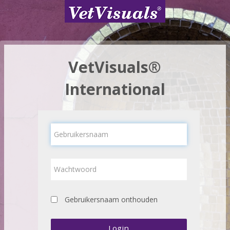
Ga naar hoofdinhoud
VetVisuals®
International
Gebruikersnaam
Wachtwoord
Gebruikersnaam onthouden
Login