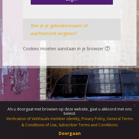
Ben je je gebruikersnaam of
wachtwoord vergeten?
Cookies moeten aanstaan in je browser
x
Als u doorgaat met browsen op deze website, gaat u akkoord met ons
beleid:
Verification of VetVisuals member identity
Privacy Policy
General Terms
& Conditions of Use
Subscriber Terms and Conditions
Doorgaan