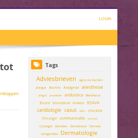
LOGIN
Tags overslaan
tot
Tags
Adviesbrieven
agressie klanten
anesthesie
Alumni
Analgesie
allergie
enklappen
antibiotica
angst
anorexie
Beeldbank
BSAVA
Bloed
bloeddruk
braken
cardiologie
casus
checklist
cats
communicatie
Chirurgie
cursus
Cytologie
demodex
demodicose
Dentale
Dermatologie
röntgenfoto