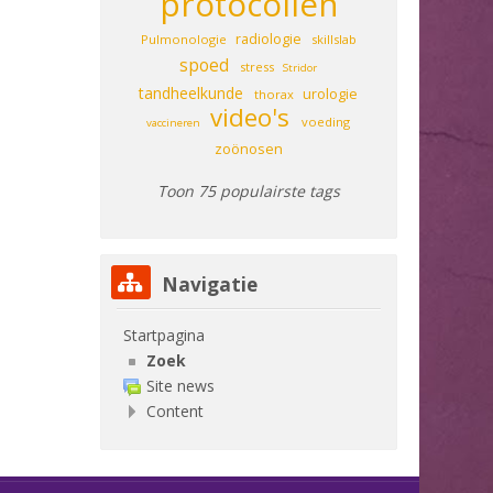
protocollen
radiologie
Pulmonologie
skillslab
spoed
stress
Stridor
tandheelkunde
urologie
thorax
video's
voeding
vaccineren
zoönosen
Toon 75 populairste tags
Navigatie overslaan
Navigatie
Startpagina
Zoek
Site news
Content