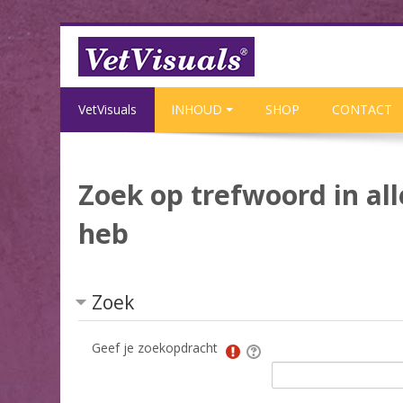
Ga naar hoofdinhoud
VetVisuals
INHOUD
SHOP
CONTACT
Zoek op trefwoord in al
heb
Zoek
Geef je zoekopdracht