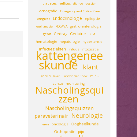
diabetes mellitus
diarree
dossier
echografie
Emergency and Critical Care
Endocrinologie
epilepsie
congress
FECAVA
gastro-enterologie
euthanasie
Gedrag
Geriatrie
gebit
HCM
hematologie
hepatologie
hypertensie
infectieziekten
infuus
intoxicatie
kattengenee
skunde
klant
konijn
mini-
lever
London Vet Show
cursus
monitoring
Nascholingsqui
zzen
Nascholingsquizzen
Neurologie
paraveterinair
Oogheelkunde
oncologie
nieren
Orthopedie
pijn