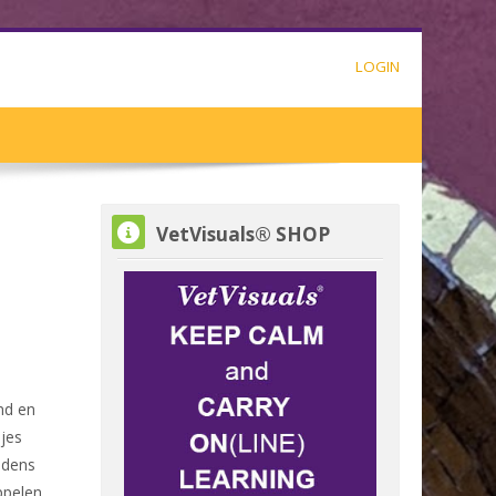
LOGIN
VetVisuals® SHOP overslaan
VetVisuals® SHOP
nd en
djes
jdens
ppelen