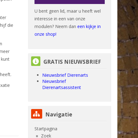
U bent geen lid, maar u heeft wel
hter
interesse in een van onze
ijf die
modulen? Neem dan
een kijkje in
onze shop!
jn
 meer
GRATIS NIEUWSBRIEF overslaan
 kunt
GRATIS NIEUWSBRIEF
 heeft.
Nieuwsbrief Dierenarts
Nieuwsbrief
uxatie
Dierenartsassistent
Navigatie overslaan
Navigatie
Startpagina
Zoek