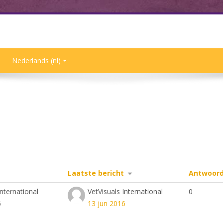
Nederlands ‎(nl)‎
Laatste bericht
Antwoor
an 1 discussies.
International
VetVisuals International
0
6
13 jun 2016