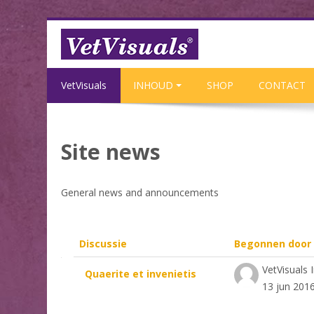
Ga naar hoofdinhoud
VetVisuals
INHOUD
SHOP
CONTACT
Site news
General news and announcements
Discussie
Begonnen door
Lijst met discussies. Toont 1 v
VetVisuals 
Quaerite et invenietis
13 jun 201