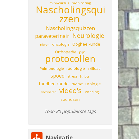
mini-cursus
monitoring
Nascholingsqui
zzen
Nascholingsquizzen
Neurologie
paraveterinair
Oogheelkunde
oncologie
nieren
Orthopedie
pijn
protocollen
radiologie
Pulmonologie
skillslab
spoed
stress
Stridor
tandheelkunde
urologie
thorax
video's
voeding
vaccineren
zoönosen
Toon 80 populairste tags
Navigatie overslaan
Navigatie