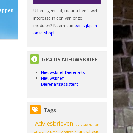
lappen
U bent geen lid, maar u heeft wel
interesse in een van onze
modulen? Neem dan
een kijkje in
onze shop!
GRATIS NIEUWSBRIEF overslaan
GRATIS NIEUWSBRIEF
Nieuwsbrief Dierenarts
Nieuwsbrief
Dierenartsassistent
Tags overslaan
Tags
Adviesbrieven
agressie klanten
anesthesie
Alumni
Analgesie
allergie