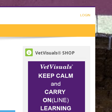
LOGIN
VetVisuals® SHOP overslaan
VetVisuals® SHOP