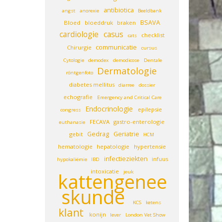
antibiotica
angst
anorexie
Beeldbank
BSAVA
Bloed
bloeddruk
braken
cardiologie
casus
checklist
cats
communicatie
Chirurgie
cursus
Cytologie
demodex
demodicose
Dentale
Dermatologie
röntgenfoto
diabetes mellitus
diarree
dossier
echografie
Emergency and Critical Care
Endocrinologie
epilepsie
congress
FECAVA
gastro-enterologie
euthanasie
Gedrag
Geriatrie
gebit
HCM
hematologie
hepatologie
hypertensie
infectieziekten
infuus
hypokaliëmie
IBD
intoxicatie
jeuk
kattengenee
skunde
KCS
ketens
klant
konijn
lever
London Vet Show