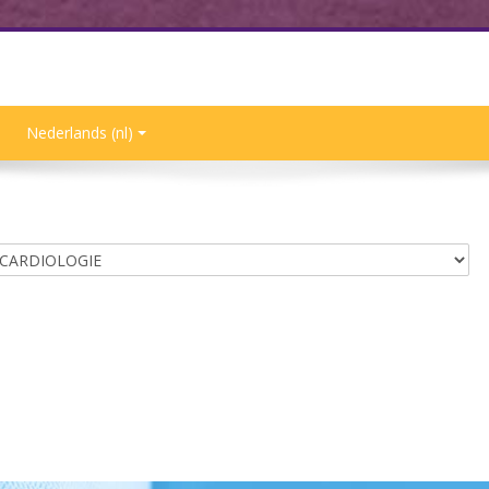
Nederlands ‎(nl)‎