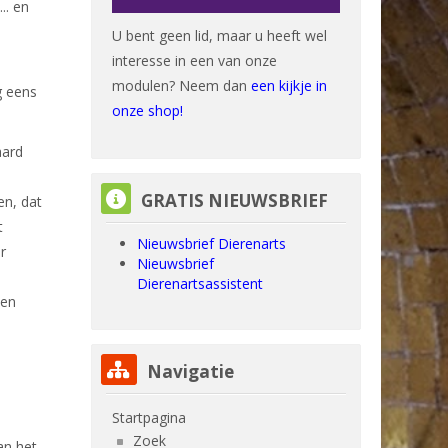
.. en
U bent geen lid, maar u heeft wel
interesse in een van onze
modulen? Neem dan
een kijkje in
g eens
onze shop!
aard
GRATIS NIEUWSBRIEF overslaan
GRATIS NIEUWSBRIEF
en, dat
t
Nieuwsbrief Dierenarts
r
Nieuwsbrief
Dierenartsassistent
een
Navigatie overslaan
Navigatie
Startpagina
Zoek
an het