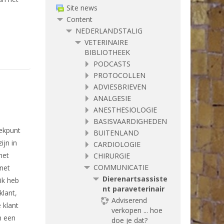
Site news
Content
NEDERLANDSTALIG
VETERINAIRE
BIBLIOTHEEK
PODCASTS
PROTOCOLLEN
ADVIESBRIEVEN
ANALGESIE
ANESTHESIOLOGIE
BASISVAARDIGHEDEN
eekpunt
BUITENLAND
ijn in
CARDIOLOGIE
met
CHIRURGIE
COMMUNICATIE
 net
Dierenartsassiste
ik heb
nt paraveterinair
klant,
Adviserend
 klant
verkopen ... hoe
m een
doe je dat?