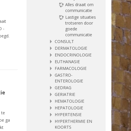
Alles draait om
communicatie
.
Lastige situaties
aait
trotseren door
D -
goede
communicatie
oegd.
CONSULT
DERMATOLOGIE
ENDOCRINOLOGIE
EUTHANASIE
FARMACOLOGIE
GASTRO-
ENTEROLOGIE
GEDRAG
ie
GERIATRIE
HEMATOLOGIE
HEPATOLOGIE
 te
HYPERTENSIE
oe ga
HYPERTHERMIE EN
KOORTS
kt