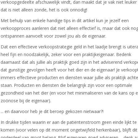
verkoopgedeelte afschuwelijk vindt, dan maakt dat je vak niet leuker .
dat is niet alleen zonde, het is ook onnodig!
Met behulp van enkele handige tips in dit artikel kun je jezelf een
verkoopproces aanleren dat niet alleen effectief is, maar dat ook no
ontspannen aanvoelt voor zowel jou als de eigenaar.
Dat een effectieve verkoopstrategie geld in het laadje brengt is uiter
heel fijn en noodzakelijk, zeker voor een praktijkeigenaar. Bedenk
daarnaast dat als jullie als praktijk goed zijn in het adviserend verkop
dat gunstige gevolgen heeft voor het dier en de eigenaar! Je verkoop
immers effectieve producten en diensten waar jullie als praktijk achte
staan. Producten en diensten die belangrijk zijn voor een optimale
gezondheid van het dier (en voor het minimaliseren van de kans op 
zoönose bij de eigenaar).
... en daarvoor heb je dit beroep gekozen nietwaar?!
In drukke tijden waarin er aan de patiëntenstroom geen einde lijkt te
komen (voor velen op dit moment ongetwijfeld herkenbaar), blijft dit
onderdeel van groot belang. Blijf eigenaren goed adviseren ... denk a