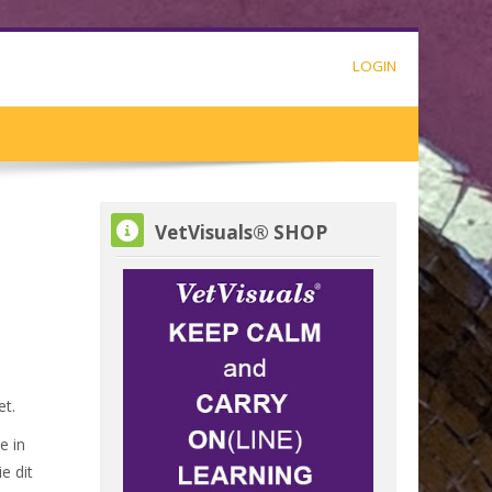
LOGIN
VetVisuals® SHOP overslaan
VetVisuals® SHOP
et.
e in
e dit