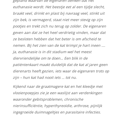
gepland waarvan de eigenaren denken dat het
euthanasie wordt. Het beestje eet al een tijdje slecht,
braakt veel, drinkt en plast bij navraag veel, stinkt uit
zijn bek, is vermagerd, staat niet meer stevig op zijn
pootjes en trekt zich nu terug op zolder. De eigenaren
geven aan dat ze het heel verdrietig vinden, maar dat
ze besloten hebben dat het beter is om afscheid te
nemen. Bij het zien van de kat krimpt je hart ineen ….
Ja, euthanasie is in dit stadium wel het meest
diervriendelijke om te doen… Een blik in de
patiëntenkaart maakt duidelijk dat de kat al jaren geen
dierenarts heeft gezien, iets waar de eigenaren trots op
zijn – hun kat had nooit iets … tot nu.
Kijkend naar de graatmagere kat en het kleedje met
vlooienpoepjes zie je een waslijst aan verdenkingen
waaronder gebitsproblemen, chronische
nierinsufficiëntie, hyperthyreoïdie, arthrose, pijnlijk
ingegroeide duimnageltjes en parasitaire infecties.