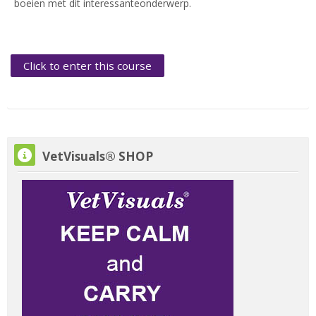
boeien met dit interessanteonderwerp.
Click to enter this course
Skip VetVisuals® SHOP
VetVisuals® SHOP