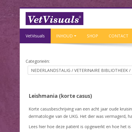
Ga naar hoofdinhoud
VetVisuals
INHOUD
SHOP
CONTACT
Categorieën:
Leishmania (korte casus)
Korte casusbeschrijving van een acht jaar oude kruisi
dermatologie van de UKG. Het dier was vermagerd, ha
Lees hier hoe deze patiënt is opgewerkt en hoe het is 