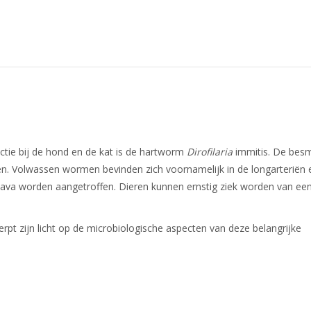
tie bij de hond en de kat is de hartworm
Dirofilaria
immitis. De besm
n. V
olwassen wormen bevinden zich voornamelijk in de longarteriën e
cava worden aangetroffen. Dieren kunnen ernstig ziek worden van ee
pt zijn licht op de microbiologische aspecten van deze belangrijke