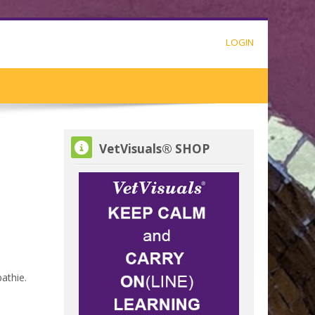
LOGIN
VetVisuals® SHOP overslaan
VetVisuals® SHOP
athie.