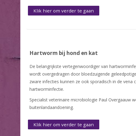
Klik hier om verder te gaan
Hartworm bij hond en kat
De belangrijkste vertegenwoordiger van hartworminfec
wordt overgedragen door bloedzuigende geleedpotige
zware infecties kunnen ze ook sporadisch in de vena 
hartworminfectie.
Specialist veterinaire microbiologie
Paul Overgaauw wer
buitenlandaandoening.
Klik hier om verder te gaan