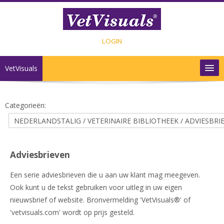
Ga naar hoofdinhoud
LOGIN
VetVisuals
INHOUD
Categorieën:
SHOP
CONTACT
Adviesbrieven
Nederlands ‎(nl)‎
Een serie adviesbrieven die u aan uw klant mag meegeven.
Ook kunt u de tekst gebruiken voor uitleg in uw eigen
nieuwsbrief of website. Bronvermelding 'VetVisuals®' of
'vetvisuals.com' wordt op prijs gesteld.