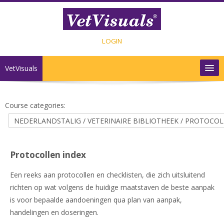
Skip to main content
LOGIN
VetVisuals
INHOUD
Course categories:
SHOP
CONTACT
Protocollen index
English ‎(en)‎
Een reeks aan protocollen en checklisten, die zich uitsluitend
richten op wat volgens de huidige maatstaven de beste aanpak
is voor bepaalde aandoeningen qua plan van aanpak,
handelingen en doseringen.