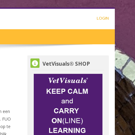
LOGIN
VetVisuals® SHOP overslaan
VetVisuals® SHOP
n een
n. FUO
 op te
blik