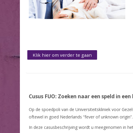
Klik hier om verder te gaan
Cusus FUO: Zoeken naar een speld in een
Op de spoedpoli van de Universiteitskliniek voor Gez
oftewel in goed Nederlands “fever of unknown origin”.
In deze casusbeschrijving wordt u meegenomen in het 