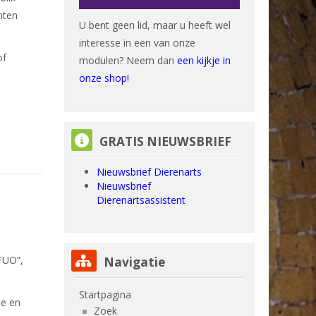
nten
U bent geen lid, maar u heeft wel
interesse in een van onze
of
modulen? Neem dan
een kijkje in
onze shop!
GRATIS NIEUWSBRIEF overslaan
GRATIS NIEUWSBRIEF
Nieuwsbrief Dierenarts
Nieuwsbrief
Dierenartsassistent
Navigatie overslaan
FUO”,
Navigatie
Startpagina
ie en
Zoek