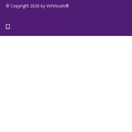
© Copyright 2026 by VetVisuals®
https://www.vetvisuals.com