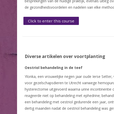
besprekingen van de huidige praktijk, evenals uitleg o
de gezondheidsvoordelen en nadelen van elke method
Click to enter this course
Diverse artikelen over voortplanting
Oestriol behandeling in de teef
Ylonka, een vrouwelijke negen jaar oude Ierse Setter, 
voor gezelschapsdieren te Utrecht vanwege hemopurulen
hysterectomie uitgevoerd waarna urine incontinentie on
reageerde niet op behandeling met ephedrine; behande
een behandeling met oestriol gedurende een jaar, ontw
dertig maanden nadat de oestriol behandeling was ge