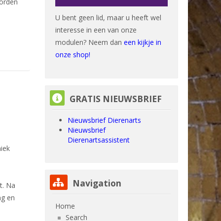
worden
U bent geen lid, maar u heeft wel
interesse in een van onze
modulen? Neem dan
een kijkje in
onze shop!
Skip GRATIS NIEUWSBRIEF
GRATIS NIEUWSBRIEF
Nieuwsbrief Dierenarts
Nieuwsbrief
Dierenartsassistent
niek
Skip Navigation
Navigation
t. Na
ng en
Home
Search