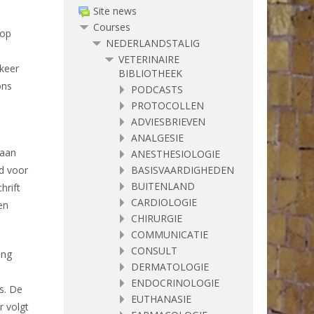
Site news
Courses
 op
NEDERLANDSTALIG
VETERINAIRE
 keer
BIBLIOTHEEK
ons
PODCASTS
PROTOCOLLEN
ADVIESBRIEVEN
ANALGESIE
daan
ANESTHESIOLOGIE
BASISVAARDIGHEDEN
d voor
BUITENLAND
hrift
CARDIOLOGIE
en
CHIRURGIE
COMMUNICATIE
CONSULT
ing
DERMATOLOGIE
ENDOCRINOLOGIE
s. De
EUTHANASIE
r volgt