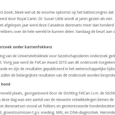
ers boeit, bleek wel uit de enorme opkomst op het kattencongres dat
rd door Royal Canin. Dr. Susan Little wordt al jaren gezien als een
. Het afgelopen jaar werd deze Canadese dierenarts meer dan honderd
fhebbers over de hele wereld te kunnen delen. Vandaag de beurt aan 
nderzoek onder kattenfokkers
ting van de Universiteitskliniek voor Gezelschapsdieren onderzoek ge
at. Vorig jaar werd de FelCan Award 2010 aan dit onderzoek toegeken
e en zijn de resultaten gepubliceerd in het wetenschappelijke tijdsc
zullen de belangrijkste resultaten van dit onderzoek worden besprok
de hond
eld plaats, georganiseerd door de Stichting FelCan i.s.m. de Sticht
n deze dag was een aantal van de nieuwste ontwikkelingen binnen de
st dierenartsen vooral uit fokkers en geïnteresseerde hondenbezitter
groeistoornissen t.g.v. voeding, MRI, en DNA-diagnostiek. Hieronde