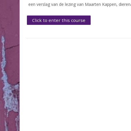
een verslag van de lezing van Maarten Kappen, dierena
Click to enter this course