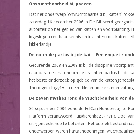
Onvruchtbaarheid bij poezen
Dat het onderwerp ´onvruchtbaarheid bij katten´ fokk
zaterdag 16 december 2006 in De Bilt werd georganisee
autoriteit op het gebied van katten en voortplanting
ingevlogen om haar kennis en inzichten met kattenlie
kikkerlandje.
De normale partus bij de kat – Een enquete-o
Gedurende 2008 en 2009 is bij de discipline Voortplan
naar parameters rondom de dracht en partus bij de k
het beste onderzoek op gebied van de kattengeneeskund
Theriogenology1¬. In deze Nederlandse samenvatting 
De zeven mythes rond de vruchtbaarheid van 
30 september 2006 vond de FelCan Hondendag te Barnev
Platform Verantwoord Huisdierenbezit (PVH). Doel va
diergeneeskunde te belichten. Het publiek bestond naa
onderwerpen waren hartaandoeningen, vruchtbaarheid, 