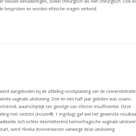
ver nieuwe benaderingen, zowel chirurgisch als niet-chirurgisch. Ook 
e besproken en worden ethische vragen verkend.
werd aangeboden bij de afdeling voortplanting van de Universiteitskli
te vaginale uitvloeiing. Drie en een half jaar geleden was ovario-
tstond, waarschijnlijk ten gevolge van sfincter insufficiëntie. Deze
ling met oestriol (Incurin®; 1 mg/dag) gaf wel het gewenste resultaa
ikkelde zich echter intermitterend hemorrhagische vaginale uitvloeii
start, werd Ylonka doorverwezen vanwege deze uitvloeiing.