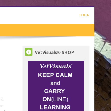
LOGIN
Skip VetVisuals® SHOP
VetVisuals® SHOP
ht
ten