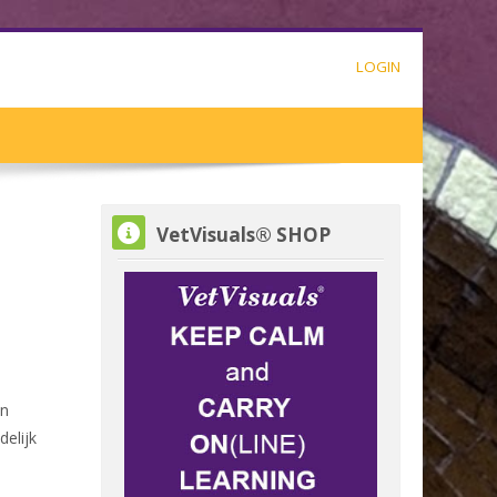
LOGIN
VetVisuals® SHOP overslaan
VetVisuals® SHOP
en
delijk