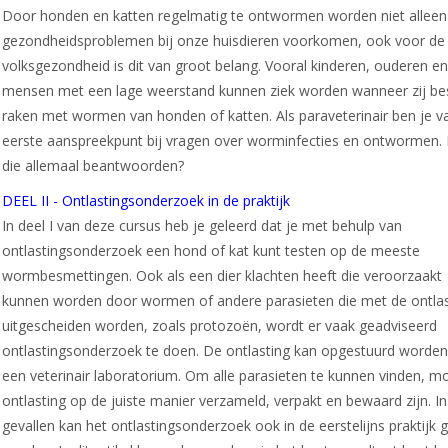
Door honden en katten regelmatig te ontwormen worden niet alleen
gezondheidsproblemen bij onze huisdieren voorkomen, ook voor de
volksgezondheid is dit van groot belang. Vooral kinderen, ouderen e
mensen met een lage weerstand kunnen ziek worden wanneer zij b
raken met wormen van honden of katten. Als paraveterinair ben je v
eerste aanspreekpunt bij vragen over worminfecties en ontwormen. K
die allemaal beantwoorden?
DEEL II - Ontlastingsonderzoek in de praktijk
In deel I van deze cursus heb je geleerd dat je met behulp van
ontlastingsonderzoek een hond of kat kunt testen op de meeste
wormbesmettingen. Ook als een dier klachten heeft die veroorzaakt
kunnen worden door wormen of andere parasieten die met de ontlas
uitgescheiden worden, zoals protozoën, wordt er vaak geadviseerd
ontlastingsonderzoek te doen. De ontlasting kan opgestuurd worden
een veterinair laboratorium. Om alle parasieten te kunnen vinden, m
ontlasting op de juiste manier verzameld, verpakt en bewaard zijn. In
gevallen kan het ontlastingsonderzoek ook in de eerstelijns praktijk