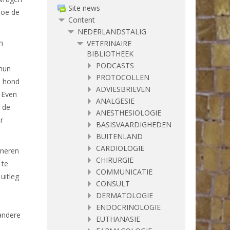
Site news
doe de
Content
NEDERLANDSTALIG
n
VETERINAIRE
BIBLIOTHEEK
PODCASTS
 hun
PROTOCOLLEN
n hond
ADVIESBRIEVEN
 Even
ANALGESIE
 de
ANESTHESIOLOGIE
r
BASISVAARDIGHEDEN
BUITENLAND
CARDIOLOGIE
ineren
CHIRURGIE
 te
COMMUNICATIE
uitleg
CONSULT
DERMATOLOGIE
ENDOCRINOLOGIE
 andere
EUTHANASIE