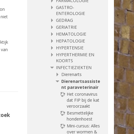
FARMACOLOGIE
GASTRO-
oon
ENTEROLOGIE
 niet
GEDRAG
GERIATRIE
HEMATOLOGIE
HEPATOLOGIE
ktijk
HYPERTENSIE
 van
HYPERTHERMIE EN
KOORTS
INFECTIEZIEKTEN
Dierenarts
Dierenartsassiste
nt paraveterinair
Het coronavirus
dat FIP bij de kat
veroorzaakt
Besmettelijke
zoek
hondenhoest
Mini-cursus: Alles
over wormen &