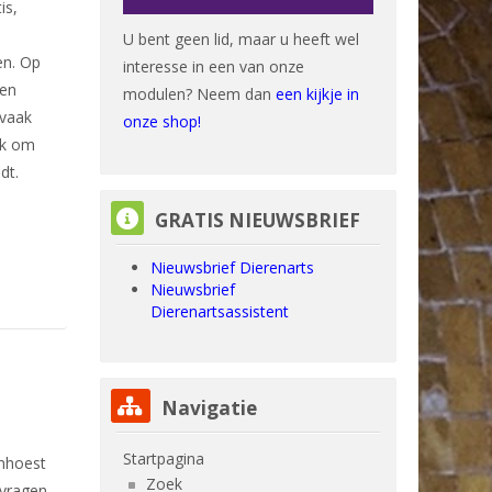
is,
U bent geen lid, maar u heeft wel
en. Op
interesse in een van onze
 en
modulen? Neem dan
een kijkje in
 vaak
onze shop!
ak om
dt.
GRATIS NIEUWSBRIEF overslaan
GRATIS NIEUWSBRIEF
Nieuwsbrief Dierenarts
Nieuwsbrief
Dierenartsassistent
Navigatie overslaan
Navigatie
Startpagina
enhoest
Zoek
 vragen