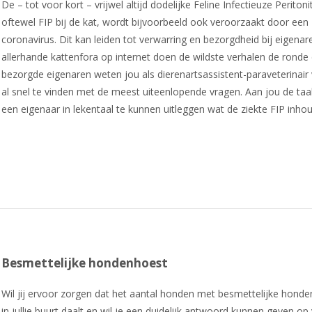
De – tot voor kort – vrijwel altijd dodelijke Feline Infectieuze Peritonit
oftewel FIP bij de kat, wordt bijvoorbeeld ook veroorzaakt door een
coronavirus. Dit kan leiden tot verwarring en bezorgdheid bij eigenar
allerhande kattenfora op internet doen de wildste verhalen de ronde
bezorgde eigenaren weten jou als dierenartsassistent-paraveterinair
al snel te vinden met de meest uiteenlopende vragen. Aan jou de ta
een eigenaar in lekentaal te kunnen uitleggen wat de ziekte FIP inhou
Besmettelijke hondenhoest
Wil jij ervoor zorgen dat het aantal honden met besmettelijke hond
in jullie buurt daalt en wil je een duidelijk antwoord kunnen geven op