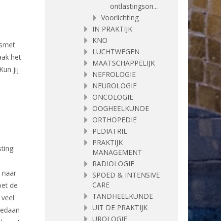
ontlastingson...
Voorlichting
IN PRAKTIJK
n
KNO
esmet
LUCHTWEGEN
aak het
MAATSCHAPPELIJK
un jij
NEFROLOGIE
NEUROLOGIE
ONCOLOGIE
OOGHEELKUNDE
ORTHOPEDIE
PEDIATRIE
PRAKTIJK
ting
MANAGEMENT
RADIOLOGIE
 naar
SPOED & INTENSIVE
CARE
oet de
TANDHEELKUNDE
 veel
UIT DE PRAKTIJK
 gedaan
UROLOGIE