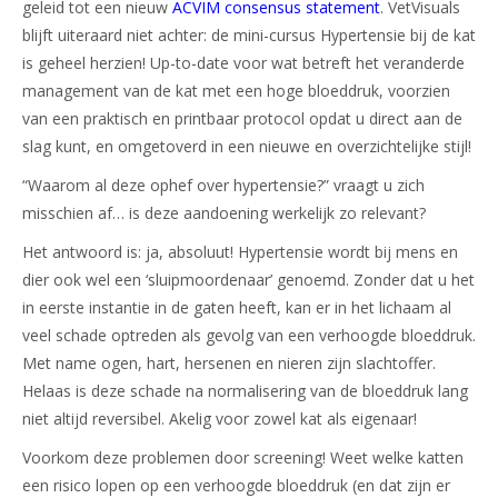
geleid tot een nieuw
ACVIM consensus statement
. VetVisuals
blijft uiteraard niet achter: de mini-cursus Hypertensie bij de kat
is geheel herzien! Up-to-date voor wat betreft het veranderde
management van de kat met een hoge bloeddruk, voorzien
van een praktisch en printbaar protocol opdat u direct aan de
slag kunt, en omgetoverd in een nieuwe en overzichtelijke stijl!
“Waarom al deze ophef over hypertensie?” vraagt u zich
misschien af… is deze aandoening werkelijk zo relevant?
Het antwoord is: ja, absoluut! Hypertensie wordt bij mens en
dier ook wel een ‘sluipmoordenaar’ genoemd. Zonder dat u het
in eerste instantie in de gaten heeft, kan er in het lichaam al
veel schade optreden als gevolg van een verhoogde bloeddruk.
Met name ogen, hart, hersenen en nieren zijn slachtoffer.
Helaas is deze schade na normalisering van de bloeddruk lang
niet altijd reversibel. Akelig voor zowel kat als eigenaar!
Voorkom deze problemen door screening! Weet welke katten
een risico lopen op een verhoogde bloeddruk (en dat zijn er